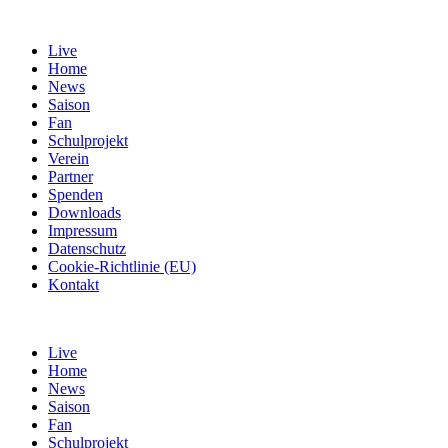
Live
Home
News
Saison
Fan
Schulprojekt
Verein
Partner
Spenden
Downloads
Impressum
Datenschutz
Cookie-Richtlinie (EU)
Kontakt
Live
Home
News
Saison
Fan
Schulprojekt