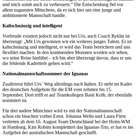
und mich somit auch zu verbessern.“ Die Entscheidung fiel vor
allem zugunsten Münchens, da es sich hier um eine junge und
ambitionierte Mannschaft handle.
Kaltschnäuzig und intelligent
Vorfreude existiert jedoch nicht nur bei Urs, auch Coach Ryklin ist
überzeugt: „Mit Urs gewinnen wir ein weiteres junges Talent. Er ist
kaltschnäuzig und intelligent, er wird das Team bereichern und uns
flexibler machen. In den kommenden Monaten werden wir sehen,
wo seine Reise hinführt – ich bin aber überzeugt davon, dass er uns
die fehlende Kadertiefe geben wird.“
Nationalmannschaftssommer der Iguanas
Zuallererst führt Urs` Weg allerdings nach Italien. Er steht im Kader
des deutschen Aufgebots für die EM vom zehnten bis 15.
September. Dort trifft er auf Teamkollegen Basti Kolb, der ebenfalls
nominiert ist.
Für drei andere Münchner wird es mit der Nationalmannschaft
schon ein bisschen vorher Ernst. Johanna Welin und Laura Fürst
vertreten ab dem 16. August Team Deutschland bei der Heim-WM
in Hamburg. Kim Robins komplettiert das Iguanas-Trio, er hat es ins
Aufgebot der australischen Mannschaft geschafft.