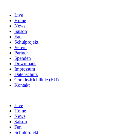
Live
Home
News
Saison
Fan
Schulprojekt
Verein
Partner
Spenden
Downloads
Impressum
Datenschutz
Cookie-Richtlinie (EU)
Kontakt
Live
Home
News
Saison
Fan
Schulprojekt