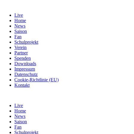
Live
Home
News
Saison
Fan
Schulprojekt
Verein
Partner
Spenden
Downloads
Impressum
Datenschutz
Cookie-Richtlinie (EU)
Kontakt
Live
Home
News
Saison
Fan
Schulprojekt