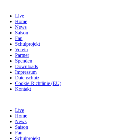
Live
Home
News
Saison
Fan
Schulprojekt
Verein
Partner
Spenden
Downloads
Impressum
Datenschutz
Cookie-Richtlinie (EU)
Kontakt
Live
Home
News
Saison
Fan
Schulprojekt