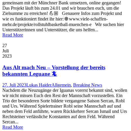
gemeinsam mit der Münchner Bank umsetzen, online gegangen!
Das Projekt läuft bis zum 24.01 und wir brauchen euch, um die
Zielsumme zu erreichen! 💪🏼 Genauere Infos zum Projekt und
wie es funktioniert findet ihr hier: 🌐 www.viele-schaffen-
mehr.de/projekte/rollstuhlbasketball-muenchen-e Wir suchen hier
Unterstützerinnen und Unterstützer, die uns helfen...
Read More
27
Juli
2023
Aus Alt mach Neu – Vorstellung der bereits
bekannten Leguane 🦎
27. Juli 2023
Lukas Haider
Allgemein
,
Breaking News
Nachdem die Neuzugänge der Iguanas vorerst bekannt sind, wollen
wir nicht missen Euch den Rest der Mannschaft vorzustellen. Ein
Trio der besonderen Sorte bildete vergangene Saison Sercan, Robl
und Urs. Während Spielertrainer Robl seine Mannschaft auf und
neben dem Feld anführte, waren Rückkehrer Sercan Ismail und Urs
Rechtsteiner verlässliche Konstanten auf dem Feld. Während
Sercan...
Read More