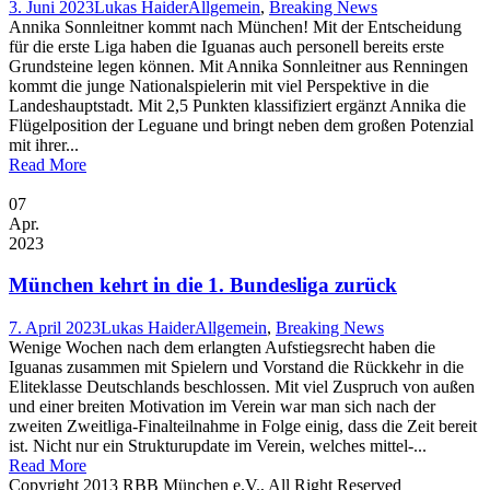
3. Juni 2023
Lukas Haider
Allgemein
,
Breaking News
Annika Sonnleitner kommt nach München! Mit der Entscheidung
für die erste Liga haben die Iguanas auch personell bereits erste
Grundsteine legen können. Mit Annika Sonnleitner aus Renningen
kommt die junge Nationalspielerin mit viel Perspektive in die
Landeshauptstadt. Mit 2,5 Punkten klassifiziert ergänzt Annika die
Flügelposition der Leguane und bringt neben dem großen Potenzial
mit ihrer...
Read More
07
Apr.
2023
München kehrt in die 1. Bundesliga zurück
7. April 2023
Lukas Haider
Allgemein
,
Breaking News
Wenige Wochen nach dem erlangten Aufstiegsrecht haben die
Iguanas zusammen mit Spielern und Vorstand die Rückkehr in die
Eliteklasse Deutschlands beschlossen. Mit viel Zuspruch von außen
und einer breiten Motivation im Verein war man sich nach der
zweiten Zweitliga-Finalteilnahme in Folge einig, dass die Zeit bereit
ist. Nicht nur ein Strukturupdate im Verein, welches mittel-...
Read More
Copyright 2013 RBB München e.V., All Right Reserved