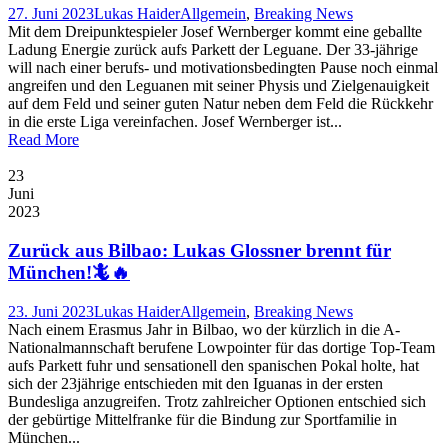
27. Juni 2023
Lukas Haider
Allgemein
,
Breaking News
Mit dem Dreipunktespieler Josef Wernberger kommt eine geballte
Ladung Energie zurück aufs Parkett der Leguane. Der 33-jährige
will nach einer berufs- und motivationsbedingten Pause noch einmal
angreifen und den Leguanen mit seiner Physis und Zielgenauigkeit
auf dem Feld und seiner guten Natur neben dem Feld die Rückkehr
in die erste Liga vereinfachen. Josef Wernberger ist...
Read More
23
Juni
2023
Zurück aus Bilbao: Lukas Glossner brennt für
München!🦎🔥
23. Juni 2023
Lukas Haider
Allgemein
,
Breaking News
Nach einem Erasmus Jahr in Bilbao, wo der kürzlich in die A-
Nationalmannschaft berufene Lowpointer für das dortige Top-Team
aufs Parkett fuhr und sensationell den spanischen Pokal holte, hat
sich der 23jährige entschieden mit den Iguanas in der ersten
Bundesliga anzugreifen. Trotz zahlreicher Optionen entschied sich
der gebürtige Mittelfranke für die Bindung zur Sportfamilie in
München...