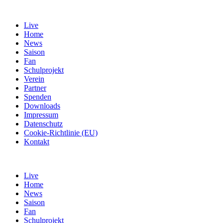
Live
Home
News
Saison
Fan
Schulprojekt
Verein
Partner
Spenden
Downloads
Impressum
Datenschutz
Cookie-Richtlinie (EU)
Kontakt
Live
Home
News
Saison
Fan
Schulprojekt