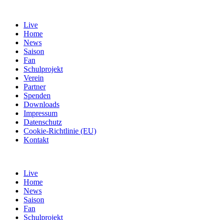
Live
Home
News
Saison
Fan
Schulprojekt
Verein
Partner
Spenden
Downloads
Impressum
Datenschutz
Cookie-Richtlinie (EU)
Kontakt
Live
Home
News
Saison
Fan
Schulprojekt