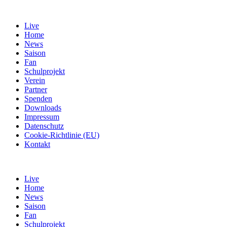
Live
Home
News
Saison
Fan
Schulprojekt
Verein
Partner
Spenden
Downloads
Impressum
Datenschutz
Cookie-Richtlinie (EU)
Kontakt
Live
Home
News
Saison
Fan
Schulprojekt