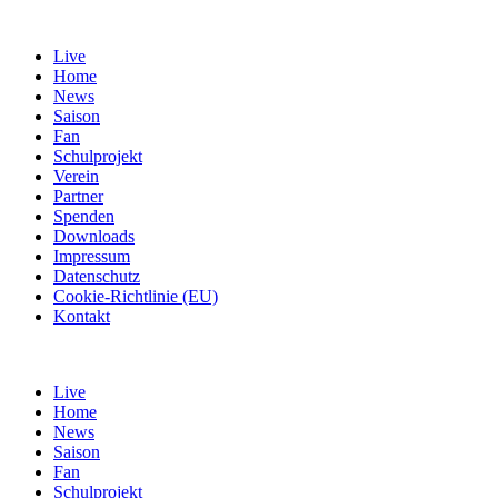
Live
Home
News
Saison
Fan
Schulprojekt
Verein
Partner
Spenden
Downloads
Impressum
Datenschutz
Cookie-Richtlinie (EU)
Kontakt
Live
Home
News
Saison
Fan
Schulprojekt