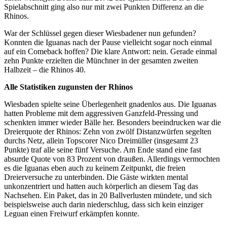
Spielabschnitt ging also nur mit zwei Punkten Differenz an die
Rhinos.
War der Schlüssel gegen dieser Wiesbadener nun gefunden?
Konnten die Iguanas nach der Pause vielleicht sogar noch einmal
auf ein Comeback hoffen? Die klare Antwort: nein. Gerade einmal
zehn Punkte erzielten die Münchner in der gesamten zweiten
Halbzeit – die Rhinos 40.
Alle Statistiken zugunsten der Rhinos
Wiesbaden spielte seine Überlegenheit gnadenlos aus. Die Iguanas
hatten Probleme mit dem aggressiven Ganzfeld-Pressing und
schenkten immer wieder Bälle her. Besonders beeindrucken war die
Dreierquote der Rhinos: Zehn von zwölf Distanzwürfen segelten
durchs Netz, allein Topscorer Nico Dreimüller (insgesamt 23
Punkte) traf alle seine fünf Versuche. Am Ende stand eine fast
absurde Quote von 83 Prozent von draußen. Allerdings vermochten
es die Iguanas eben auch zu keinem Zeitpunkt, die freien
Dreierversuche zu unterbinden. Die Gäste wirkten mental
unkonzentriert und hatten auch körperlich an diesem Tag das
Nachsehen. Ein Paket, das in 20 Ballverlusten mündete, und sich
beispielsweise auch darin niederschlug, dass sich kein einziger
Leguan einen Freiwurf erkämpfen konnte.