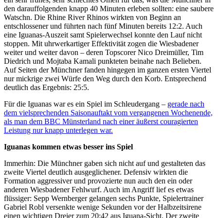
den darauffolgenden knapp 40 Minuten erleben sollten: eine saubere
Watschn. Die Rhine River Rhinos wirkten von Beginn an
entschlossener und führten nach fünf Minuten bereits 12:2. Auch
eine Iguanas-Auszeit samt Spielerwechsel konnte den Lauf nicht
stoppen. Mit uhrwerkartiger Effektivität zogen die Wiesbadener
weiter und weiter davon – deren Topscorer Nico Dreimüller, Tim
Diedrich und Mojtaba Kamali punkteten beinahe nach Belieben.
Auf Seiten der Münchner fanden hingegen im ganzen ersten Viertel
nur mickrige zwei Würfe den Weg durch den Korb. Entsprechend
deutlich das Ergebnis: 25:5.
Für die Iguanas war es ein Spiel im Schleudergang –
gerade nach
dem vielsprechenden Saisonauftakt vom vergangenen Wochenende,
als man dem BBC Münsterland nach einer äußerst couragierten
Leistung nur knapp unterlegen war.
Iguanas kommen etwas besser ins Spiel
Immerhin: Die Münchner gaben sich nicht auf und gestalteten das
zweite Viertel deutlich ausgeglichener. Defensiv wirkten die
Formation aggressiver und provozierte nun auch den ein oder
anderen Wiesbadener Fehlwurf. Auch im Angriff lief es etwas
flüssiger: Sepp Wernberger gelangen sechs Punkte, Spielertrainer
Gabriel Robl versenkte wenige Sekunden vor der Halbzeitsirene
einen wichtigen Dreier zum 20:42 aus Iguana-Sicht. Der zweite