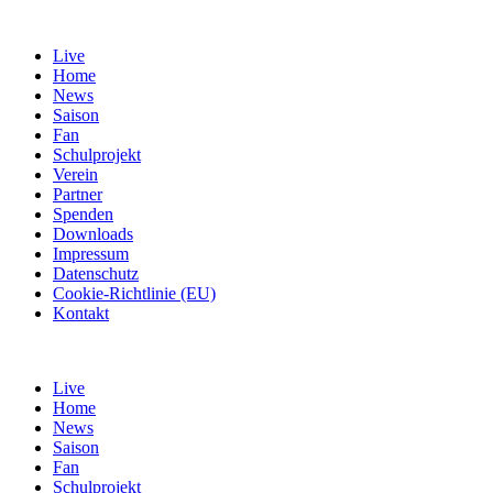
Live
Home
News
Saison
Fan
Schulprojekt
Verein
Partner
Spenden
Downloads
Impressum
Datenschutz
Cookie-Richtlinie (EU)
Kontakt
Live
Home
News
Saison
Fan
Schulprojekt