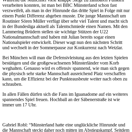
verarbeiten konnten, ist man bei BBC Münsterland schon fast
verzweifelt, als man in der Hinrunde das dritte Spiel in Folge mit nur
einem Punkt Differenz abgeben musste. Die junge Mannschaft um
Routinier Sören Müller verfügt über sehr viel Talent und macht sich
in der Bundesliga aktuell als Talentschmiede einen Namen. Mit den
Lammering Brüdern stellen sie wichtige Stützen der U22
Nationalmannschaft und haben mit Julian bereits sogar einen
Nationalspieler entwickelt. Dieser wagt nun den nächsten Schritt
und wechselt in der Sommerpause zur Konkurrenz nach Wetzlar.
Bei München will man die Defensivleistung aus den letzten Spielen
bestätigen und die großgewachsenen Münsterländer vom Korb
weghalten. Genauso wird es offensiv spannend, wie man sich gegen
die physisch sehr starke Mannschaft ausreichend Platz verschaffen
kann, um die Effizienz bei der Punkteausbeute weiter nach oben zu
schrauben.
In allen Fällen dürfen sich die Fans im Iguanadome auf ein weiteres
spannendes Spiel freuen. Hochball an der Säbenerstraße ist wie
immer um 17 Uhr.
Gabriel Robl: “Münsterland hatte eine unglückliche Hinrunde und
die Mannschaft steckt daher noch mitten im Abstiegskampf. Seitdem