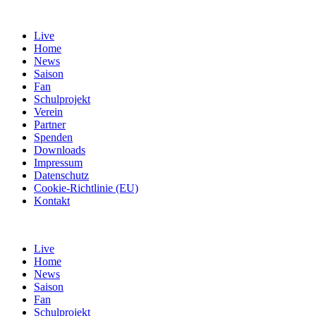
Live
Home
News
Saison
Fan
Schulprojekt
Verein
Partner
Spenden
Downloads
Impressum
Datenschutz
Cookie-Richtlinie (EU)
Kontakt
Live
Home
News
Saison
Fan
Schulprojekt