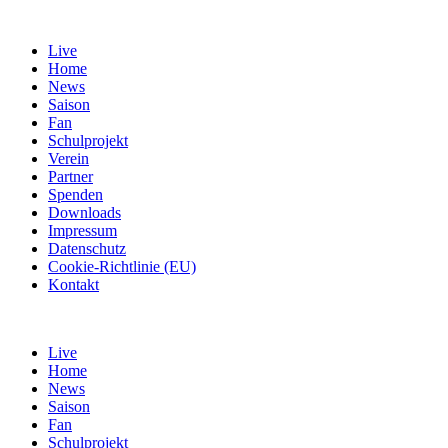
Live
Home
News
Saison
Fan
Schulprojekt
Verein
Partner
Spenden
Downloads
Impressum
Datenschutz
Cookie-Richtlinie (EU)
Kontakt
Live
Home
News
Saison
Fan
Schulprojekt