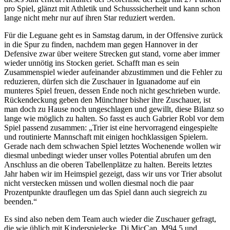
pro Spiel, glänzt mit Athletik und Schusssicherheit und kann schon
lange nicht mehr nur auf ihren Star reduziert werden.
Für die Leguane geht es in Samstag darum, in der Offensive zurück
in die Spur zu finden, nachdem man gegen Hannover in der
Defensive zwar über weitere Strecken gut stand, vorne aber immer
wieder unnötig ins Stocken geriet. Schafft man es sein
Zusammenspiel wieder aufeinander abzustimmen und die Fehler zu
reduzieren, dürfen sich die Zuschauer in Iguanadome auf ein
munteres Spiel freuen, dessen Ende noch nicht geschrieben wurde.
Rückendeckung geben den Münchner bisher ihre Zuschauer, ist
man doch zu Hause noch ungeschlagen und gewillt, diese Bilanz so
lange wie möglich zu halten. So fasst es auch Gabrier Robl vor dem
Spiel passend zusammen: „Trier ist eine hervorragend eingespielte
und routinierte Mannschaft mit einigen hochklassigen Spielern.
Gerade nach dem schwachen Spiel letztes Wochenende wollen wir
diesmal unbedingt wieder unser volles Potential abrufen um den
Anschluss an die oberen Tabellenplätze zu halten. Bereits letztes
Jahr haben wir im Heimspiel gezeigt, dass wir uns vor Trier absolut
nicht verstecken müssen und wollen diesmal noch die paar
Prozentpunkte drauflegen um das Spiel dann auch siegreich zu
beenden.“
Es sind also neben dem Team auch wieder die Zuschauer gefragt,
die wie üblich mit Kinderspielecke, Dj MicCap, M94.5 und