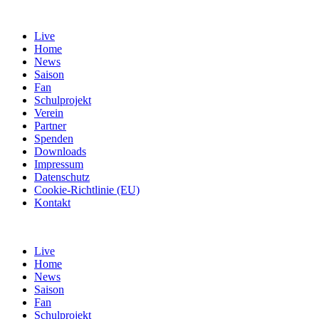
Live
Home
News
Saison
Fan
Schulprojekt
Verein
Partner
Spenden
Downloads
Impressum
Datenschutz
Cookie-Richtlinie (EU)
Kontakt
Live
Home
News
Saison
Fan
Schulprojekt