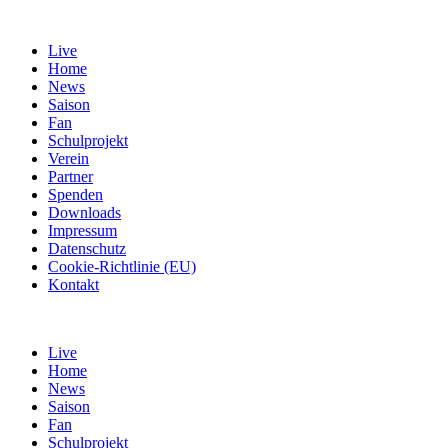
Live
Home
News
Saison
Fan
Schulprojekt
Verein
Partner
Spenden
Downloads
Impressum
Datenschutz
Cookie-Richtlinie (EU)
Kontakt
Live
Home
News
Saison
Fan
Schulprojekt