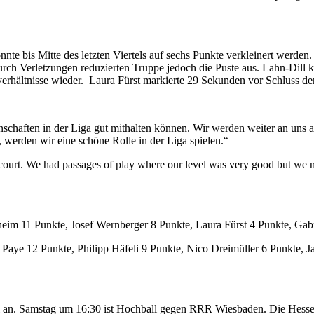
 bis Mitte des letzten Viertels auf sechs Punkte verkleinert werden.
urch Verletzungen reduzierten Truppe jedoch die Puste aus. Lahn-Dill
erhältnisse wieder.
Laura Fürst markierte 29 Sekunden vor Schluss d
schaften in der Liga gut mithalten können. Wir werden weiter an uns a
 werden wir eine schöne Rolle in der Liga spielen.“
 court. We had passages of play where our level was very good but we ne
m 11 Punkte, Josef Wernberger 8 Punkte, Laura Fürst 4 Punkte, Gabr
aye 12 Punkte, Philipp Häfeli 9 Punkte, Nico Dreimüller 6 Punkte, J
n. Samstag um 16:30 ist Hochball gegen RRR Wiesbaden. Die Hessen si