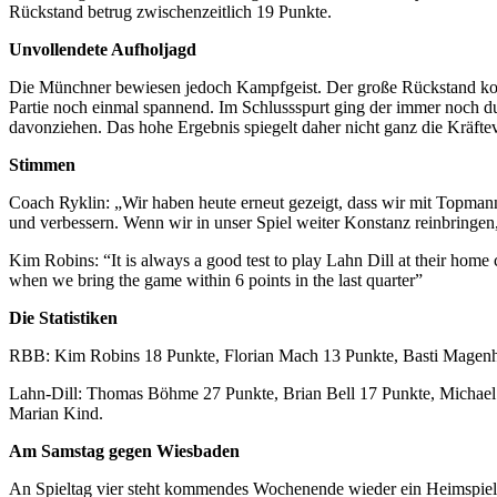
Rückstand betrug zwischenzeitlich 19 Punkte.
Unvollendete Aufholjagd
Die Münchner bewiesen jedoch Kampfgeist. Der große Rückstand konnte
Partie noch einmal spannend. Im Schlussspurt ging der immer noch d
davonziehen. Das hohe Ergebnis spiegelt daher nicht ganz die Kräftev
Stimmen
Coach Ryklin: „Wir haben heute erneut gezeigt, dass wir mit Topmann
und verbessern. Wenn wir in unser Spiel weiter Konstanz reinbringen,
Kim Robins: “It is always a good test to play Lahn Dill at their home
when we bring the game within 6 points in the last quarter”
Die Statistiken
RBB: Kim Robins 18 Punkte, Florian Mach 13 Punkte, Basti Magenhei
Lahn-Dill: Thomas Böhme 27 Punkte, Brian Bell 17 Punkte, Michael P
Marian Kind.
Am Samstag gegen Wiesbaden
An Spieltag vier steht kommendes Wochenende wieder ein Heimspiel a