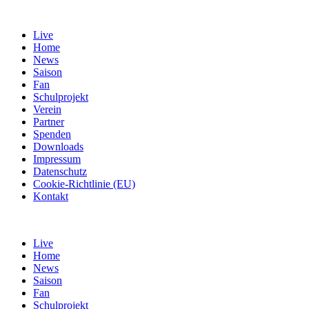
Live
Home
News
Saison
Fan
Schulprojekt
Verein
Partner
Spenden
Downloads
Impressum
Datenschutz
Cookie-Richtlinie (EU)
Kontakt
Live
Home
News
Saison
Fan
Schulprojekt