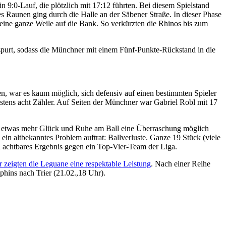
9:0-Lauf, die plötzlich mit 17:12 führten. Bei diesem Spielstand
es Raunen ging durch die Halle an der Säbener Straße. In dieser Phase
r eine ganze Weile auf die Bank. So verkürzten die Rhinos bis zum
nspurt, sodass die Münchner mit einem Fünf-Punkte-Rückstand in die
ten, war es kaum möglich, sich defensiv auf einen bestimmten Spieler
tens acht Zähler. Auf Seiten der Münchner war Gabriel Robl mit 17
t etwas mehr Glück und Ruhe am Ball eine Überraschung möglich
n altbekanntes Problem auftrat: Ballverluste. Ganze 19 Stück (viele
n achtbares Ergebnis gegen ein Top-Vier-Team der Liga.
 zeigten die Leguane eine respektable Leistung
. Nach einer Reihe
hins nach Trier (21.02.,18 Uhr).