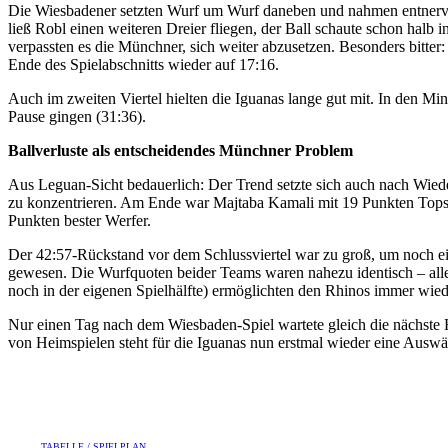
Die Wiesbadener setzten Wurf um Wurf daneben und nahmen entnervt di
ließ Robl einen weiteren Dreier fliegen, der Ball schaute schon halb
verpassten es die Münchner, sich weiter abzusetzen. Besonders bitter
Ende des Spielabschnitts wieder auf 17:16.
Auch im zweiten Viertel hielten die Iguanas lange gut mit. In den M
Pause gingen (31:36).
Ballverluste als entscheidendes Münchner Problem
Aus Leguan-Sicht bedauerlich: Der Trend setzte sich auch nach Wieder
zu konzentrieren. Am Ende war Majtaba Kamali mit 19 Punkten Topsco
Punkten bester Werfer.
Der 42:57-Rückstand vor dem Schlussviertel war zu groß, um noch 
gewesen. Die Wurfquoten beider Teams waren nahezu identisch – aller
noch in der eigenen Spielhälfte) ermöglichten den Rhinos immer wie
Nur einen Tag nach dem Wiesbaden-Spiel wartete gleich die nächste
von Heimspielen steht für die Iguanas nun erstmal wieder eine Ausw
TABELLE / SPIELPLAN