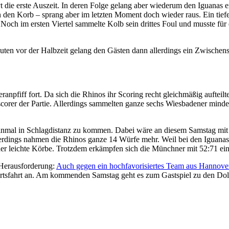
e erste Auszeit. In deren Folge gelang aber wiederum den Iguanas ein 
 in den Korb – sprang aber im letzten Moment doch wieder raus. Ein tief
: Noch im ersten Viertel sammelte Kolb sein drittes Foul und musste fü
inuten vor der Halbzeit gelang den Gästen dann allerdings ein Zwische
anpfiff fort. Da sich die Rhinos ihr Scoring recht gleichmäßig aufteil
rer der Partie. Allerdings sammelten ganze sechs Wiesbadener mindes
einmal in Schlagdistanz zu kommen. Dabei wäre an diesem Samstag mi
dings nahmen die Rhinos ganze 14 Würfe mehr. Weil bei den Iguanas ei
der leichte Körbe. Trotzdem erkämpfen sich die Münchner mit 52:71 ei
 Herausforderung:
Auch gegen ein hochfavorisiertes Team aus Hannover
ärtsfahrt an. Am kommenden Samstag geht es zum Gastspiel zu den Dolp