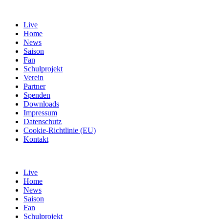
Live
Home
News
Saison
Fan
Schulprojekt
Verein
Partner
Spenden
Downloads
Impressum
Datenschutz
Cookie-Richtlinie (EU)
Kontakt
Live
Home
News
Saison
Fan
Schulprojekt