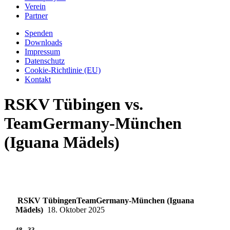
Verein
Partner
Spenden
Downloads
Impressum
Datenschutz
Cookie-Richtlinie (EU)
Kontakt
RSKV Tübingen vs.
TeamGermany-München
(Iguana Mädels)
RSKV Tübingen
TeamGermany-München (Iguana
Mädels)
18. Oktober 2025
48
-
33