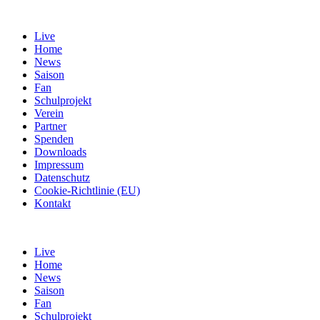
Live
Home
News
Saison
Fan
Schulprojekt
Verein
Partner
Spenden
Downloads
Impressum
Datenschutz
Cookie-Richtlinie (EU)
Kontakt
Live
Home
News
Saison
Fan
Schulprojekt