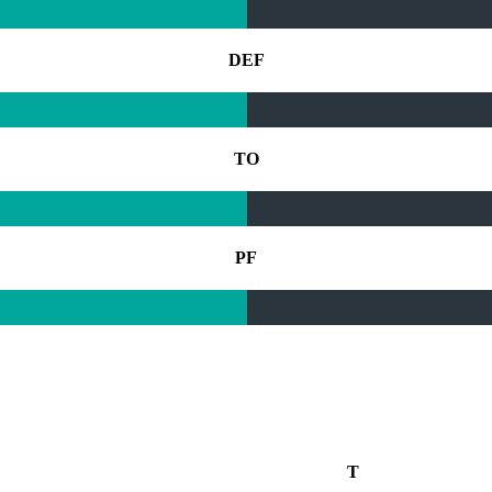
DEF
TO
PF
T