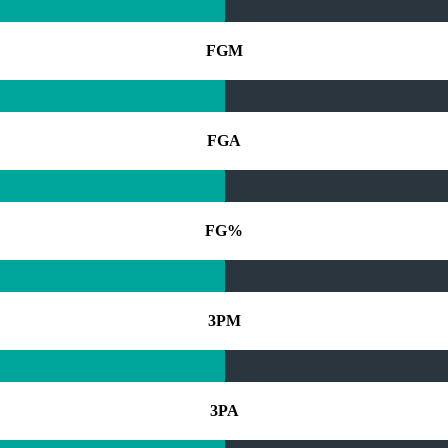
FGM
FGA
FG%
3PM
3PA