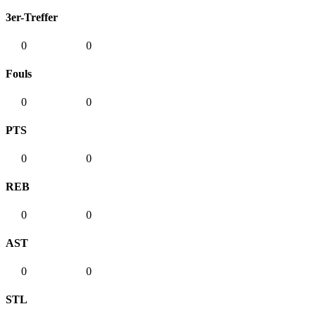
3er-Treffer
0
0
Fouls
0
0
PTS
0
0
REB
0
0
AST
0
0
STL