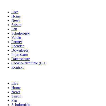
Live
Home
News
Saison
Fan
Schulprojekt
Verein
Partner
Spenden
Downloads
Impressum
Datenschutz
Cookie-Richtlinie (EU)
Kontakt
Live
Home
News
Saison
Fan
Schulprojekt