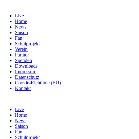
Live
Home
News
Saison
Fan
Schulprojekt
Verein
Partner
Spenden
Downloads
Impressum
Datenschutz
Cookie-Richtlinie (EU)
Kontakt
Live
Home
News
Saison
Fan
Schulprojekt