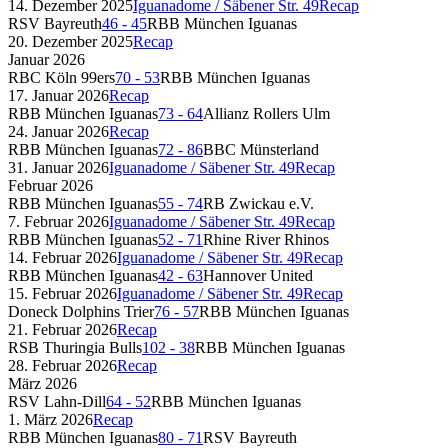
14. Dezember 2025
Iguanadome / Säbener Str. 49
Recap
RSV Bayreuth
46
-
45
RBB München Iguanas
20. Dezember 2025
Recap
Januar 2026
RBC Köln 99ers
70
-
53
RBB München Iguanas
17. Januar 2026
Recap
RBB München Iguanas
73
-
64
Allianz Rollers Ulm
24. Januar 2026
Recap
RBB München Iguanas
72
-
86
BBC Münsterland
31. Januar 2026
Iguanadome / Säbener Str. 49
Recap
Februar 2026
RBB München Iguanas
55
-
74
RB Zwickau e.V.
7. Februar 2026
Iguanadome / Säbener Str. 49
Recap
RBB München Iguanas
52
-
71
Rhine River Rhinos
14. Februar 2026
Iguanadome / Säbener Str. 49
Recap
RBB München Iguanas
42
-
63
Hannover United
15. Februar 2026
Iguanadome / Säbener Str. 49
Recap
Doneck Dolphins Trier
76
-
57
RBB München Iguanas
21. Februar 2026
Recap
RSB Thuringia Bulls
102
-
38
RBB München Iguanas
28. Februar 2026
Recap
März 2026
RSV Lahn-Dill
64
-
52
RBB München Iguanas
1. März 2026
Recap
RBB München Iguanas
80
-
71
RSV Bayreuth