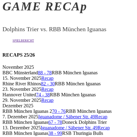
GAME RECAp
Dolphins Trier vs. RBB München Iguanas
SPIELBERICHT
RECAPS 25/26
November 2025
BBC Münsterland
88
-
78
RBB München Iguanas
15. November 2025
Recap
Rhine River Rhinos
82
-
30
RBB München Iguanas
23. November 2025
Recap
Hannover United
74
-
38
RBB München Iguanas
29. November 2025
Recap
Dezember 2025
RBB München Iguanas 2
70
-
76
RBB München Iguanas
7. Dezember 2025
Iguanadome / Säbener Str. 49
Recap
RBB München Iguanas
67
-
78
Doneck Dolphins Trier
13. Dezember 2025
Iguanadome / Säbener Str. 49
Recap
RBB München Iguanas
38
-
99
RSB Thuringia Bulls