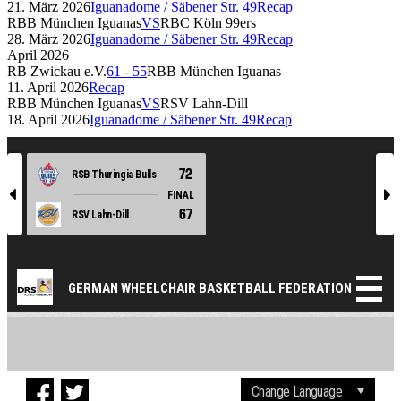
21. März 2026
Iguanadome / Säbener Str. 49
Recap
RBB München Iguanas
VS
RBC Köln 99ers
28. März 2026
Iguanadome / Säbener Str. 49
Recap
April 2026
RB Zwickau e.V.
61
-
55
RBB München Iguanas
11. April 2026
Recap
RBB München Iguanas
VS
RSV Lahn-Dill
18. April 2026
Iguanadome / Säbener Str. 49
Recap