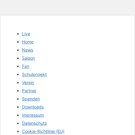
Live
Home
News
Saison
Fan
Schulprojekt
Verein
Partner
Spenden
Downloads
Impressum
Datenschutz
Cookie-Richtlinie (EU)