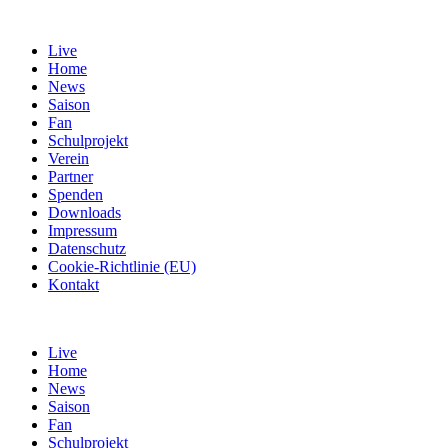
Live
Home
News
Saison
Fan
Schulprojekt
Verein
Partner
Spenden
Downloads
Impressum
Datenschutz
Cookie-Richtlinie (EU)
Kontakt
Live
Home
News
Saison
Fan
Schulprojekt